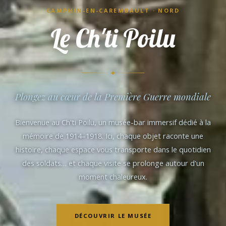
CAMPHIN-EN-CAREMBAULT · NORD
Le Ch'ti Poilu
✦
Plongez au cœur de la Première Guerre mondiale
Bienvenue au Ch'ti Poilu, un musée-bar immersif dédié à la
mémoire de 1914–1918. Ici, chaque objet raconte une
histoire, chaque espace vous transporte dans le quotidien
des soldats… et chaque visite se prolonge autour d'un
moment chaleureux.
DÉCOUVRIR LE MUSÉE