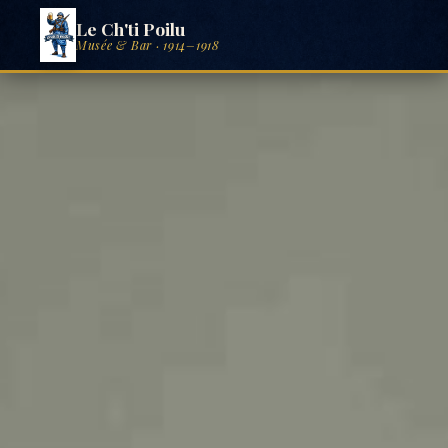
LE MUSÉE
LE BAR
INFOS PRATIQUES
ÉVÉNEMENTS
GALERIE
06 69 14 68 69
Le Ch'ti Poilu
Musée & Bar · 1914–1918